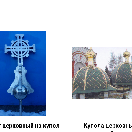
 церковный на купол
Купола церковн